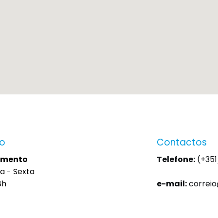
io
Contactos
imento
Telefone:
(+351
a - Sexta
8h
e-mail:
correi