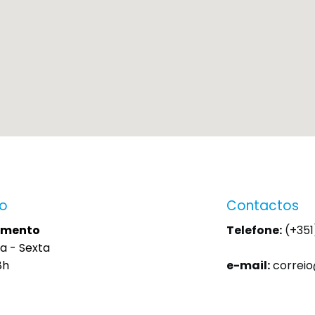
io
Contactos
imento
Telefone:
(+351
a - Sexta
8h
e-mail:
correi