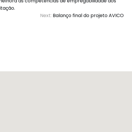
elhora as competências de empregabilidade dos
itação.
Next:
Balanço final do projeto AVICO