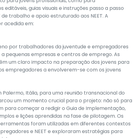
to para jovens profissionais, como para
ditáveis, guias visuais e instruções passo a passo
de trabalho e apoio estruturado aos NEET. A
er acedida em:
erreno por trabalhadores da juventude e empregadores
s a pequenas empresas e centros de emprego. As
êm um claro impacto na preparação dos jovens para
m os empregadores a envolverem-se com os jovens
 Palermo, Itália, para uma reunião transnacional do
marcou um momento crucial para o projeto: não só para
ém para começar a redigir o Guia de Implementação,
los e lições aprendidas na fase de pilotagem. Os
ferramentas foram utilizadas em diferentes contextos
empregadores e NEET e exploraram estratégias para