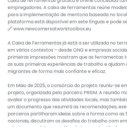
caixa de ferramentas gratuita e online concebida tan
empregadores. A caixa de ferramentas reúne modelos e
para a implementação de mentoria baseada no local 
plataforma está disponível em sete línguas e pode s
🔗 www.newcomersatworktoolbox.eu
A Caixa de Ferramentas já está a ser utilizada no t
em vários contextos – desde ONG e empresas sociai
primeiras impressões mostram que as ferramentas t
as suas primeiras experiências de trabalho e ajuda
migrantes de forma mais confiante e eficaz.
Em Maio de 2025, o consórcio do projeto reuniu-se em
projeto, organizada pelo parceiro PRISM. A reunião 
avaliar o progresso das atividades locais, mas tamb
um documento que resumirá as recomendações, exemp
parceiros partilharam ideias sobre a forma como as 
nacionais, discutiram os desafios do trabalho com 