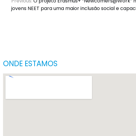
Previous:
O projeto Erasmus+ “Newcomers@Work” m
jovens NEET para uma maior inclusão social e capac
ONDE ESTAMOS