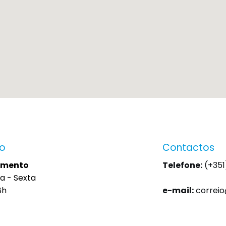
io
Contactos
imento
Telefone:
(+351
a - Sexta
8h
e-mail:
correi